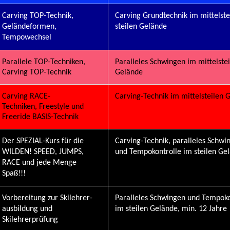
Carving
TOP-Technik,
Carving
Grundtechnik im mittelstei
Geländeformen,
steilen Gelände
Tempowechsel
Parallele
TOP-
Techniken
,
Paralleles Schwingen im mittelste
Carving TOP-
Technik
Gelände
Carving RACE-
Carving
-Technik im mittelsteilen 
Techniken
, Freestyle und
Freeride
BASIS-
Technik
Der SPEZIAL-Kurs für die
Carving
-Technik, paralleles Schwi
WILDEN! SPEED, JUMPS,
und Tempokontrolle im steilen Ge
RACE und jede Menge
Spaß!!!
Vorbereitung zur Skilehrer-
Paralleles Schwingen und Tempoko
ausbildung
und
im steilen Gelände, min. 12 Jahre
Skilehrerprüfung