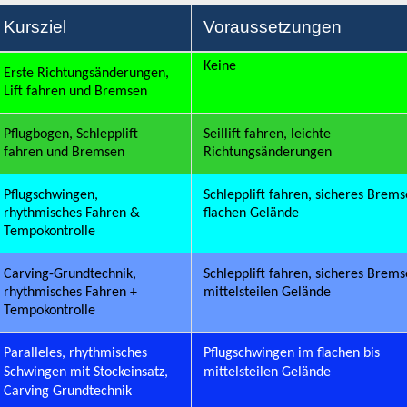
Kursziel
Voraussetzungen
Keine
Erste Richtungsänderungen,
Lift fahren und Bremsen
Pflugbogen, Schlepplift
Seillift
fahren, leichte
fahren und Bremsen
Richtungsänderungen
Pflugschwingen,
Schlepplift fahren, sicheres Brem
rhythmisches Fahren &
flachen Gelände
Tempokontrolle
Carving
-Grundtechnik,
Schlepplift fahren, sicheres Brem
rhythmisches Fahren +
mittelsteilen Gelände
Tempokontrolle
Paralleles, rhythmisches
Pflugschwingen im flachen bis
Schwingen mit Stockeinsatz,
mittelsteilen Gelände
Carving
Grundtechnik