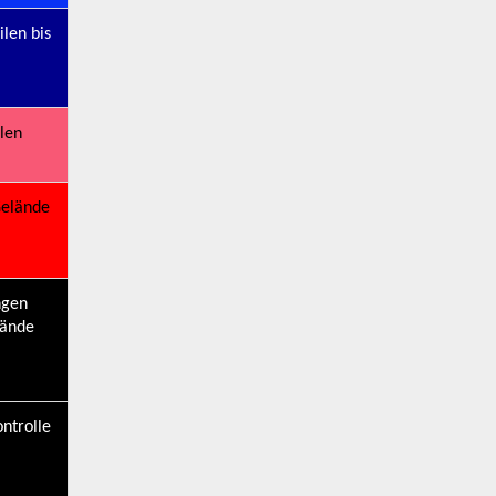
len bis
ilen
Gelände
ngen
lände
ntrolle