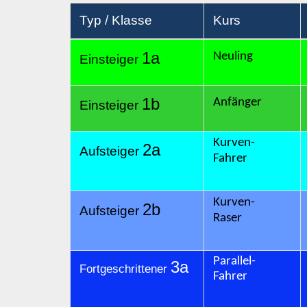
Typ / Klasse
Kurs
1a
Neuling
Einsteiger
1b
Anfänger
Einsteiger
Kurven-
2a
Aufsteiger
Fahrer
Kurven-
2b
Aufsteiger
Raser
Parallel-
3a
Fortgeschrittener
Fahrer