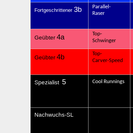
Parallel-
3b
Fortgeschrittener
Raser
Top-
4a
Geübter
Schwinger
Top-
4b
Geübter
Carver-Speed
5
Cool
Runnings
Spezialist
Nachwuchs-SL