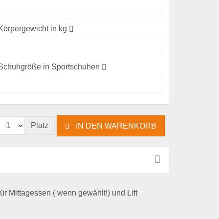
(error)
Körpergewicht in kg
(error)
Schuhgröße in Sportschuhen
(error)
Platz
IN DEN WARENKORB
r Mittagessen ( wenn gewählt!) und Lift