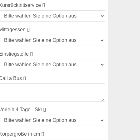
Kursrücktrittservice
Mittagessen
Einstiegstelle
Call a Bus
(error)
Verleih 4 Tage - Ski
Körpergröße in cm