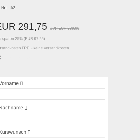
fk2
.Nr.:
EUR 291,75
UVP EUR 389,00
e sparen 25% (EUR 97,25)
rsandkosten FREI - keine Versandkosten
Sofort
Buchbar
Vorname
(error)
Nachname
(error)
Kurswunsch